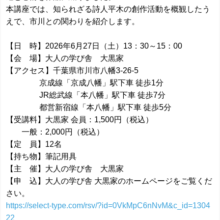
本講座では、知られざる詩人平木の創作活動を概観したう
えで、市川との関わりを紹介します。
【日 時】2026年6月27日（土）13：30～15：00
【会 場】大人の学び舎 大黒家
【アクセス】千葉県市川市八幡3-26-5
京成線「京成八幡」駅下車 徒歩1分
JR総武線「本八幡」駅下車 徒歩7分
都営新宿線「本八幡」駅下車 徒歩5分
【受講料】大黒家 会員：1,500円（税込）
一般：2,000円（税込）
【定 員】12名
【持ち物】筆記用具
【主 催】大人の学び舎 大黒家
【申 込】大人の学び舎 大黒家のホームページをご覧くだ
さい。
https://select-type.com/rsv/?id=0VkMpC6nNvM&c_id=1304
22