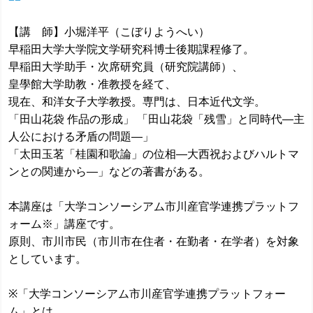
【講 師】小堀洋平（こぼりようへい）
早稲田大学大学院文学研究科博士後期課程修了。
早稲田大学助手・次席研究員（研究院講師）、
皇學館大学助教・准教授を経て、
現在、和洋女子大学教授。専門は、日本近代文学。
「田山花袋 作品の形成」 「田山花袋「残雪」と同時代―主
人公における矛盾の問題―」
「太田玉茗「桂園和歌論」の位相―大西祝およびハルトマ
ンとの関連から―」などの著書がある。
本講座は「大学コンソーシアム市川産官学連携プラットフ
ォーム※」講座です。
原則、市川市民（市川市在住者・在勤者・在学者）を対象
としています。
※「大学コンソーシアム市川産官学連携プラットフォー
ム」とは、