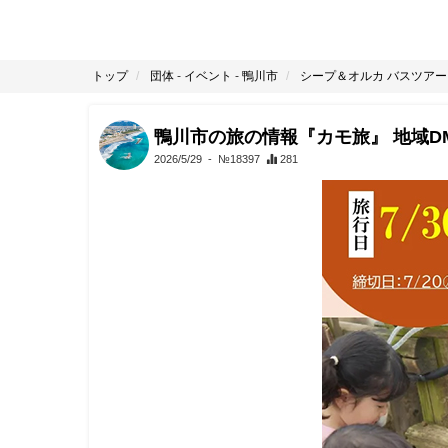
トップ
団体
-
イベント
-
鴨川市
シープ＆オルカ バスツアー
鴨川市の旅の情報『カモ旅』 地域D
2026/5/29
- №18397
281