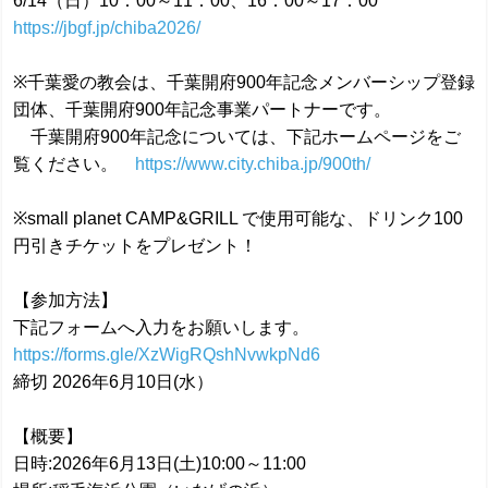
6/14（日）10：00～11：00、16：00～17：00
https://jbgf.jp/chiba2026/
※千葉愛の教会は、千葉開府900年記念メンバーシップ登録
団体、千葉開府900年記念事業パートナーです。
千葉開府900年記念については、下記ホームページをご
覧ください。
https://www.city.chiba.jp/900th/
※small planet CAMP&GRILL で使用可能な、ドリンク100
円引きチケットをプレゼント！
【参加方法】
下記フォームへ入力をお願いします。
https://forms.gle/XzWigRQshNvwkpNd6
締切 2026年6月10日(水）
【概要】
日時:2026年6月13日(土)10:00～11:00