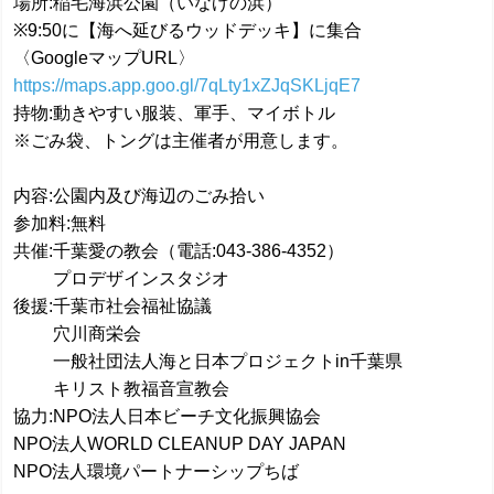
場所:稲毛海浜公園（いなげの浜）
※9:50に【海へ延びるウッドデッキ】に集合
〈GoogleマップURL〉
https://maps.app.goo.gl/7qLty1xZJqSKLjqE7
持物:動きやすい服装、軍手、マイボトル
※ごみ袋、トングは主催者が用意します。
内容:公園内及び海辺のごみ拾い
参加料:無料
共催:千葉愛の教会（電話:043-386-4352）
プロデザインスタジオ
後援:千葉市社会福祉協議
穴川商栄会
一般社団法人海と日本プロジェクトin千葉県
キリスト教福音宣教会
協力:NPO法人日本ビーチ文化振興協会
NPO法人WORLD CLEANUP DAY JAPAN
NPO法人環境パートナーシップちば