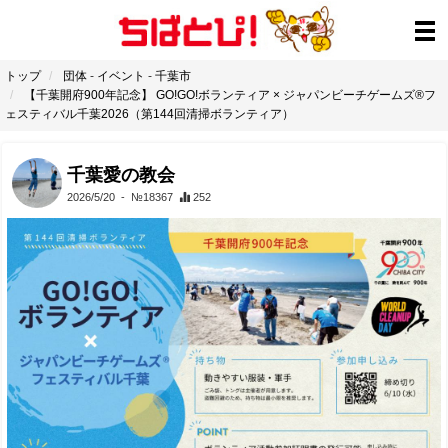
トップ
団体
-
イベント
-
千葉市
【千葉開府900年記念】 GO!GO!ボランティア × ジャパンビーチゲームズ®フ
ェスティバル千葉2026（第144回清掃ボランティア）
千葉愛の教会
2026/5/20
- №18367
252