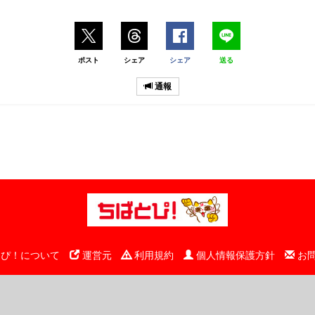
ポスト
シェア
シェア
送る
通報
ぴ！について
運営元
利用規約
個人情報保護方針
お
© 千葉日報社