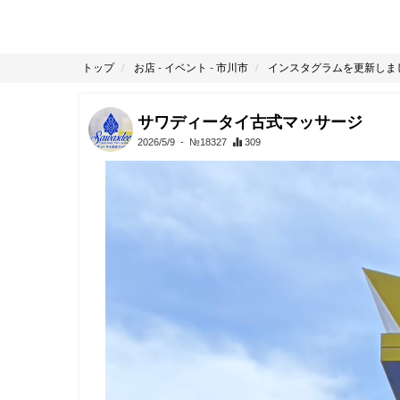
トップ
お店
-
イベント
-
市川市
インスタグラムを更新しま
サワディータイ古式マッサージ
2026/5/9
- №18327
309