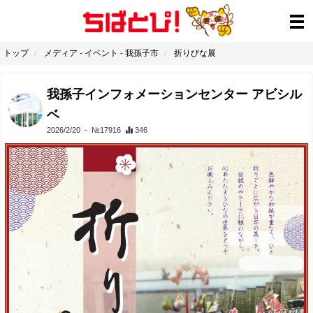
トップ
メディア
-
イベント
-
我孫子市
折りびな展
我孫子インフォメーションセンター アビシル
ベ
2026/2/20
- №17916
346