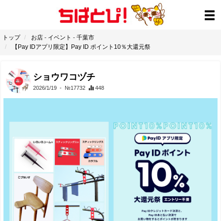
トップ
お店
-
イベント
-
千葉市
【Pay IDアプリ限定】Pay ID ポイント10％大還元祭
ショウワコヅチ
2026/1/19
- №17732
448