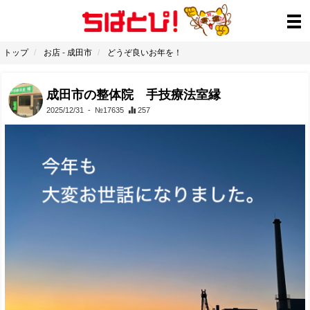
トップ
お店
-
成田市
どうぞ良いお年を！
成田市の整体院 手技療法室縁
2025/12/31
- №17635
257