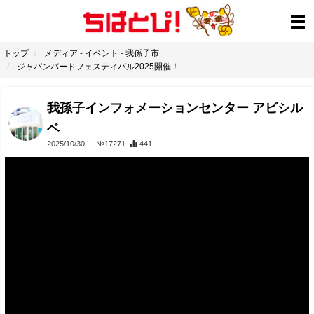
トップ
メディア
-
イベント
-
我孫子市
ジャパンバードフェスティバル2025開催！
我孫子インフォメーションセンター アビシル
ベ
2025/10/30
- №17271
441