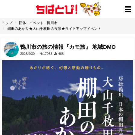
トップ
団体
-
イベント
-
鴨川市
棚田のあかり★大山千枚田の夜景★ライトアップイベント
鴨川市の旅の情報『カモ旅』 地域DMO
2025/9/30
- №17063
468