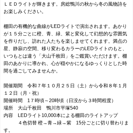
ＬＥＤライトが輝きます。房総鴨川の秋から冬の風物詩を
お楽しみください。
棚田の有機的な曲線がLEDライトで演出されます。あかり
が１５分ごとに橙、青、緑、紫と変化して幻想的な雰囲気
を作りだし、訪れた人たちを楽しませてくれます。満点の
星、静寂の空間、移り変わるカラーのLEDライトのもと、
いつもとは違う「大山千枚田」をご鑑賞いただけます。棚
田のあかりに導かれ、心が穏やかになるゆっくりとした時
間を過ごしてみませんか。
開催期間 令和７年１０月２５日（土）から令和８年１月
１２日（月・祝）
開催時間 1７時頃～20時頃（日没から３時間程度）
場所 大山千枚田 鴨川市平塚540
内容 LEDライト10,000本による棚田のライトアップ
４色切替 橙→青→緑→紫 15分ごとに切り替わりま
す。