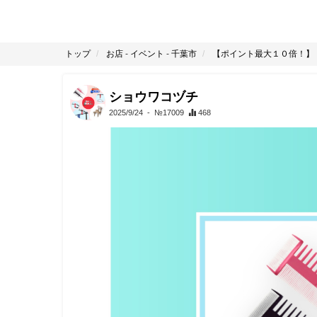
トップ
お店
-
イベント
-
千葉市
【ポイント最大１０倍！】「Pa
ショウワコヅチ
2025/9/24
- №17009
468