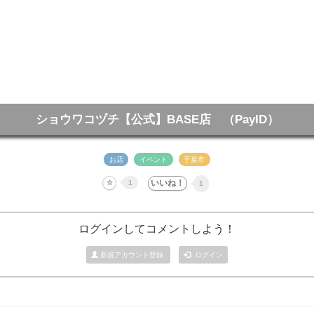
ショウワコヅチ【公式】BASE店 （PayID）
お店
イベント
千葉市
1
1
ログインしてコメントしよう！
新規アカウント登録
ログイン