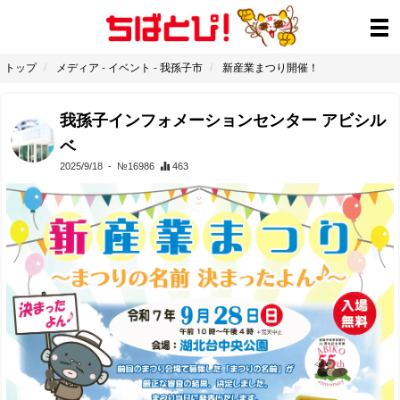
トップ
メディア
-
イベント
-
我孫子市
新産業まつり開催！
我孫子インフォメーションセンター アビシル
ベ
2025/9/18
- №16986
463