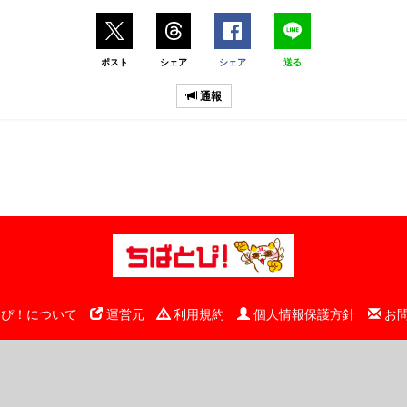
ポスト
シェア
シェア
送る
通報
ぴ！について
運営元
利用規約
個人情報保護方針
お
© 千葉日報社