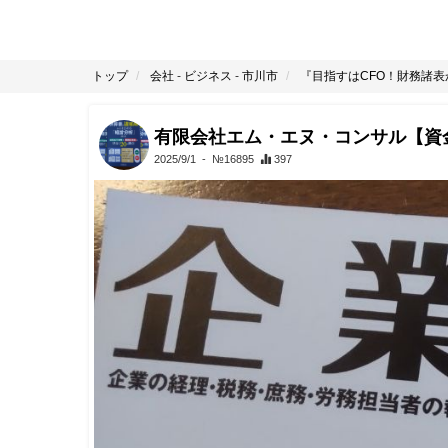
トップ
会社
-
ビジネス
-
市川市
『目指すはCFO！財務諸
有限会社エム・エヌ・コンサル【資
2025/9/1
- №16895
397