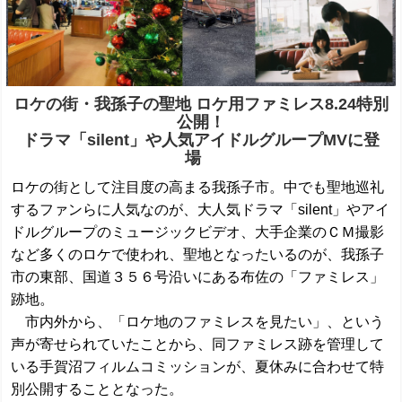
ロケの街・我孫子の聖地 ロケ用ファミレス8.24特別
公開！
ドラマ「silent」や人気アイドルグループMVに登
場
ロケの街として注目度の高まる我孫子市。中でも聖地巡礼
するファンらに人気なのが、大人気ドラマ「silent」やアイ
ドルグループのミュージックビデオ、大手企業のＣＭ撮影
など多くのロケで使われ、聖地となったいるのが、我孫子
市の東部、国道３５６号沿いにある布佐の「ファミレス」
跡地。
市内外から、「ロケ地のファミレスを見たい」、という
声が寄せられていたことから、同ファミレス跡を管理して
いる手賀沼フィルムコミッションが、夏休みに合わせて特
別公開することとなった。