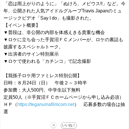
「恋は雨上がりのように」「ぬけろ、メビウス!!」など。今
年、公開された人気アイドルグループTravis Japanのミュ
ージックビデオ「Say I do」も撮影された。
【イベント概要】
▼普段は、非公開の内部を体感えきる貴重な機会
▼ロケに立ち会った手賀沼ＦＣメンバーが、ロケの裏話も
披露するスペシャルトーク。
▼出演者のサイン特別展示
▼ロケで使われる「カチンコ」で記念撮影
【我孫子ロケ用ファミレス特別公開】
日時：８月24日（日） 午後２～３時半
参加費：大人500円、中学生以下無料
定員50人（※手賀沼ＦＣホームページから申し込み必須）
ＨＰ（
https://teganumafilmcom.net
） 応募多数の場合は抽
選