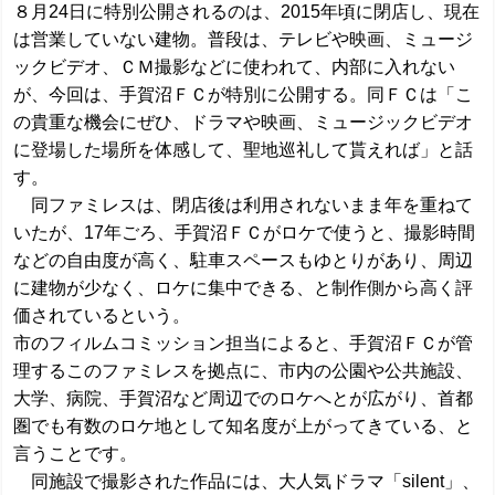
８月24日に特別公開されるのは、2015年頃に閉店し、現在
は営業していない建物。普段は、テレビや映画、ミュージ
ックビデオ、ＣＭ撮影などに使われて、内部に入れない
が、今回は、手賀沼ＦＣが特別に公開する。同ＦＣは「こ
の貴重な機会にぜひ、ドラマや映画、ミュージックビデオ
に登場した場所を体感して、聖地巡礼して貰えれば」と話
す。
同ファミレスは、閉店後は利用されないまま年を重ねて
いたが、17年ごろ、手賀沼ＦＣがロケで使うと、撮影時間
などの自由度が高く、駐車スペースもゆとりがあり、周辺
に建物が少なく、ロケに集中できる、と制作側から高く評
価されているという。
市のフィルムコミッション担当によると、手賀沼ＦＣが管
理するこのファミレスを拠点に、市内の公園や公共施設、
大学、病院、手賀沼など周辺でのロケへとが広がり、首都
圏でも有数のロケ地として知名度が上がってきている、と
言うことです。
同施設で撮影された作品には、大人気ドラマ「silent」、