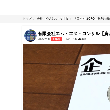
トップ
会社
-
ビジネス
-
市川市
『目指すはCFO！財務諸
有限会社エム・エヌ・コンサル【資
2025/7/30
1 年前
- №16726
428