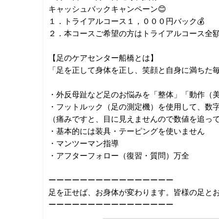
キャッシュバックキャンペーン😊
１．トライアルコース１，０００円バック💰
２．本コースご希望の方はトライアルコース全額
【足のケアセンター船橋とは】
「足を正して身体を正し、笑顔と自身に満ちた
・外反母趾など足のお悩みを「整体」「動作（
・フットルック（足の測定機）を使用して、数
（痛みですと、目に見えませんので数値を追っ
・基本的には装具・テーピングを使いません
・マンツーマン指導
・アフターフォロー（復習・質問）万全
ーーーーーーーーーーーーーーーー
足を正せば、お身体が変わります。皆様の足と
ーーーーーーーーーーーーーーーー