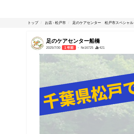
トップ
お店
-
松戸市
足のケアセンター 松戸市スペシャル
足のケアセンター船橋
2025/7/30
1 年前
- №16725
421