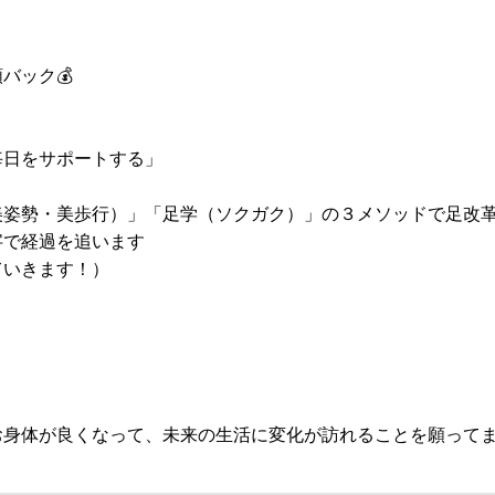
バック💰
毎日をサポートする」
美姿勢・美歩行）」「足学（ソクガク）」の３メソッドで足改
字で経過を追います
ていきます！）
お身体が良くなって、未来の生活に変化が訪れることを願って