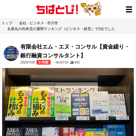
トップ
会社
-
ビジネス
-
市川市
丸善丸の内本店の週間ランキング（ビジネス・経営）で3位でした
有限会社エム・エヌ・コンサル【資金繰り・
銀行融資コンサルタント】
2025/7/29
1 年前
- №16710
491