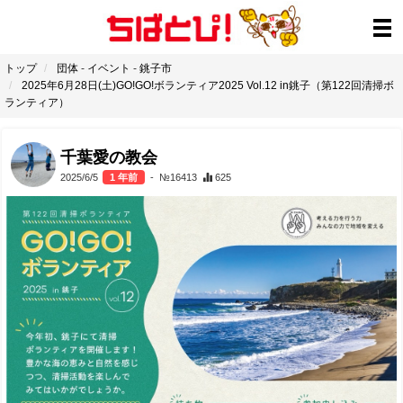
トップ
団体
-
イベント
-
銚子市
2025年6月28日(土)GO!GO!ボランティア2025 Vol.12 in銚子（第122回清掃ボ
ランティア）
千葉愛の教会
2025/6/5
1 年前
- №16413
625