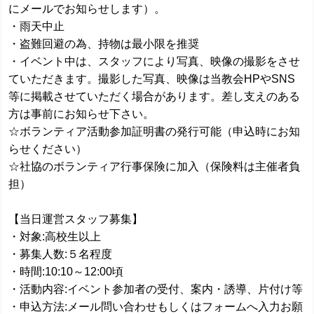
にメールでお知らせします）。
・雨天中止
・盗難回避の為、持物は最小限を推奨
・イベント中は、スタッフにより写真、映像の撮影をさせ
ていただきます。撮影した写真、映像は当教会HPやSNS
等に掲載させていただく場合があります。差し支えのある
方は事前にお知らせ下さい。
☆ボランティア活動参加証明書の発行可能（申込時にお知
らせください）
☆社協のボランティア行事保険に加入（保険料は主催者負
担）
【当日運営スタッフ募集】
・対象:高校生以上
・募集人数:５名程度
・時間:10:10～12:00頃
・活動内容:イベント参加者の受付、案内・誘導、片付け等
・申込方法:メール問い合わせもしくはフォームへ入力お願