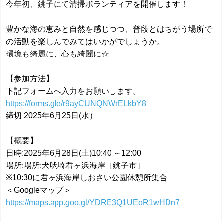
今年初、銚子にて清掃ボランティアを開催します！
豊かな海の恵みと自然を感じつつ、普段とはちがう場所で
の活動を楽しんでみてはいかがでしょうか。
環境も綺麗に、心も綺麗に☆
【参加方法】
下記フォームへ入力をお願いします。
https://forms.gle/r9ayCUNQNWrELkbY8
締切 2025年6月25日(水）
【概要】
日時:2025年6月28日(土)10:40 ～12:00
場所:場所:犬吠埼君ヶ浜海岸［銚子市］
※10:30に君ヶ浜海岸しおさい公園休憩所集合
＜Googleマップ＞
https://maps.app.goo.gl/YDRE3Q1UEoR1wHDn7