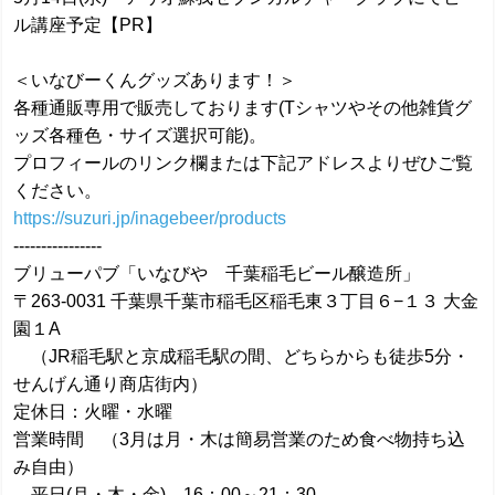
ル講座予定【PR】
＜いなびーくんグッズあります！＞
各種通販専用で販売しております(Tシャツやその他雑貨グ
ッズ各種色・サイズ選択可能)。
プロフィールのリンク欄または下記アドレスよりぜひご覧
ください。
https://suzuri.jp/inagebeer/products
----------------
ブリューパブ「いなびや 千葉稲毛ビール醸造所」
〒263-0031 千葉県千葉市稲毛区稲毛東３丁目６−１３ 大金
園１A
（JR稲毛駅と京成稲毛駅の間、どちらからも徒歩5分・
せんげん通り商店街内）
定休日：火曜・水曜
営業時間 （3月は月・木は簡易営業のため食べ物持ち込
み自由）
平日(月・木・金) 16：00～21：30