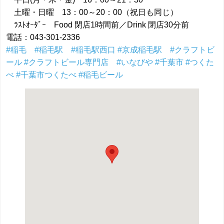
土曜・日曜 13：00～20：00（祝日も同じ）
ﾗｽﾄｵｰﾀﾞｰ Food 閉店1時間前／Drink 閉店30分前
電話：043-301-2336
#稲毛 #稲毛駅 #稲毛駅西口
#京成稲毛駅 #クラフトビ
ール
#クラフトビール専門店 #いなびや
#千葉市
#つくた
べ
#千葉市つくたべ
#稲毛ビール