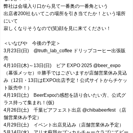
弊社は会場入り口から見て一番奥の一番角という
出店者200社もいてこの場所を引き当てたか！という場所
にいて
寂しくなりそうなので(笑)顔を見に来てください！
＜いなびや 今後の予定＞
3月23日(日) @truth_lab_coffee ドリップコーヒー出張販
売
4月10日(木)～13日(日) ビア EXPO 2025 @beer_expo
（幕張メッセ）※勝手ではございますが店舗営業休み見込
み（12日・13日はEXPO出店予定！公式サイトからチケッ
ト販売中！）
4月19日(土) BeerExpoの感想を語り合いたい方、公式グ
ラス持って集まれ！(仮)
4月26日(土) 千葉ビアフェスト出店 @chibabeerfest （店
舗営業休み予定）
4月29日(土) イベント出店見込み（店舗営業休み予定）
5月14日(水) アリオ蘇我セブンカルチャークラブにてビー