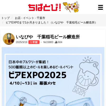
トップ
お店
-
イベント
-
千葉市
ビアEXPOまで1か月きりました！（いなびや 千葉稲毛ビール醸造所）
いなびや 千葉稲毛ビール醸造所
2025/3/19
1 年前
- №15883
604