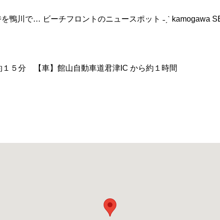
… ビーチフロントのニュースポット ˗ˏˋ kamogawa SEAS
約１５分 【車】館山自動車道君津IC から約１時間