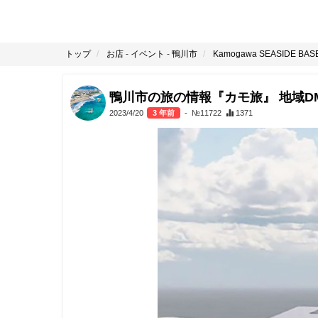
トップ
お店
-
イベント
-
鴨川市
Kamogawa SEASIDE B
鴨川市の旅の情報『カモ旅』 地域D
2023/4/20
3 年前
- №11722
1371