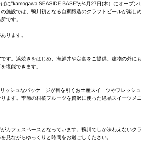
kamogawa SEASIDE BASE"が4月27日(木）に
ンの施設では、鴨川初となる自家醸造のクラフトビールが楽し
場所です。
があります。
堂です。浜焼きをはじめ、海鮮丼や定食をご提供。建物の外に
事を堪能できます。
ジナルのスタイリッシュなパッケージが目を引くお土産スイーツやフレ
おります。季節の柑橘フルーツを贅沢に使った絶品スイーツメ
がカフェスペースとなっています。鴨川でしか味わえないクラ
海を見ながらゆっくりと時間をお過ごしください。