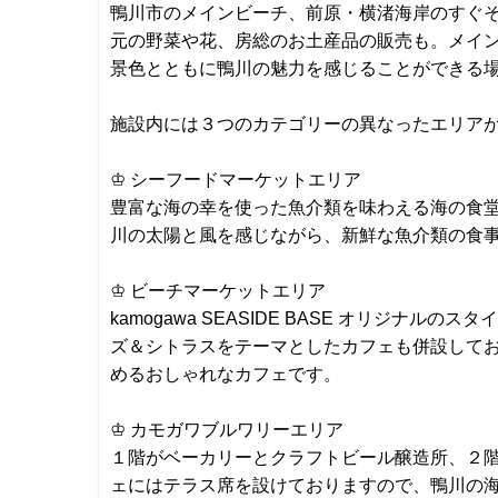
鴨川市のメインビーチ、前原・横渚海岸のすぐそばに"
元の野菜や花、房総のお土産品の販売も。メイ
景色とともに鴨川の魅力を感じることができる
施設内には３つのカテゴリーの異なったエリア
♔ シーフードマーケットエリア
豊富な海の幸を使った魚介類を味わえる海の食
川の太陽と風を感じながら、新鮮な魚介類の食
♔ ビーチマーケットエリア
kamogawa SEASIDE BASE オリ
ズ＆シトラスをテーマとしたカフェも併設して
めるおしゃれなカフェです。
♔ カモガワブルワリーエリア
１階がベーカリーとクラフトビール醸造所、２階
ェにはテラス席を設けておりますので、鴨川の