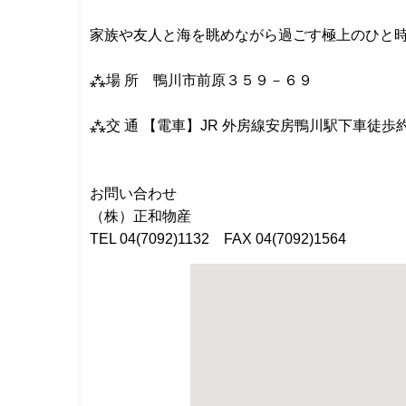
家族や友人と海を眺めながら過ごす極上のひと時を鴨川で
⁂場 所 鴨川市前原３５９－６９
⁂交 通 【電車】JR 外房線安房鴨川駅下車徒歩
お問い合わせ
（株）正和物産
TEL 04(7092)1132 FAX 04(7092)1564