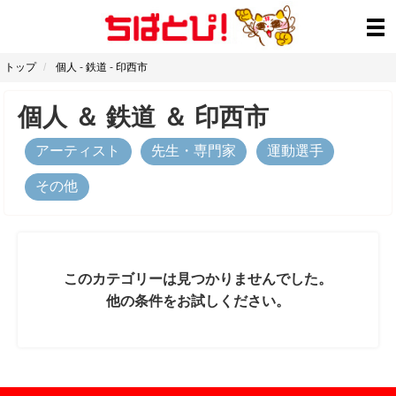
トップ
個人
-
鉄道
-
印西市
個人
＆
鉄道
＆
印西市
アーティスト
先生・専門家
運動選手
その他
このカテゴリーは見つかりませんでした。
他の条件をお試しください。