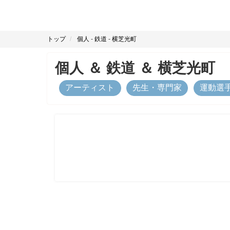
トップ
個人
-
鉄道
-
横芝光町
個人
＆
鉄道
＆
横芝光町
アーティスト
先生・専門家
運動選