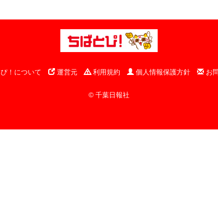
ぴ！について
運営元
利用規約
個人情報保護方針
お
© 千葉日報社