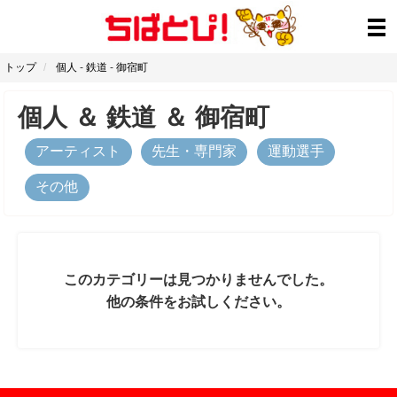
トップ
個人
-
鉄道
-
御宿町
個人
＆
鉄道
＆
御宿町
アーティスト
先生・専門家
運動選手
その他
このカテゴリーは見つかりませんでした。
他の条件をお試しください。