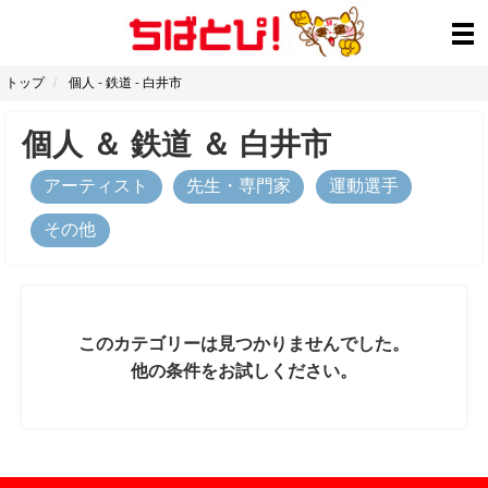
トップ
個人
-
鉄道
-
白井市
個人
＆
鉄道
＆
白井市
アーティスト
先生・専門家
運動選手
その他
このカテゴリーは見つかりませんでした。
他の条件をお試しください。