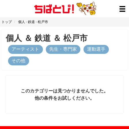
トップ
個人
-
鉄道
-
松戸市
個人
＆
鉄道
＆
松戸市
アーティスト
先生・専門家
運動選手
その他
このカテゴリーは見つかりませんでした。
他の条件をお試しください。