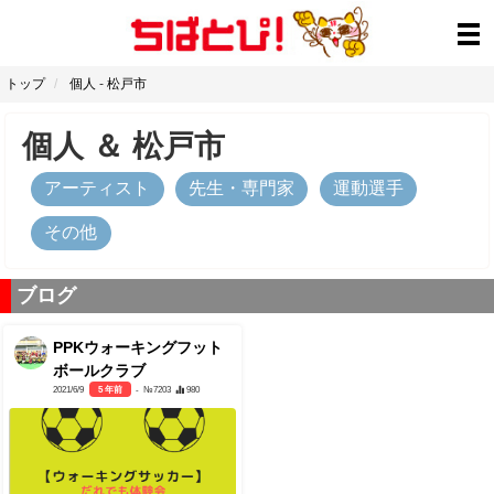
トップ
個人
-
松戸市
個人
＆
松戸市
アーティスト
先生・専門家
運動選手
その他
ブログ
PPKウォーキングフット
ボールクラブ
2021/6/9
5 年前
- №7203
980