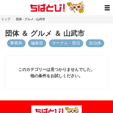
トップ
団体
-
グルメ
-
山武市
団体
＆
グルメ
＆
山武市
事務局
編集部
サークル・部活
自治体
このカテゴリーは見つかりませんでした。
他の条件をお試しください。