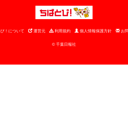
ぴ！について
運営元
利用規約
個人情報保護方針
お
© 千葉日報社