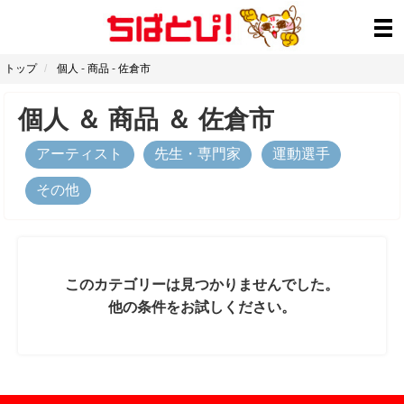
トップ
個人
-
商品
-
佐倉市
個人
＆
商品
＆
佐倉市
アーティスト
先生・専門家
運動選手
その他
このカテゴリーは見つかりませんでした。
他の条件をお試しください。