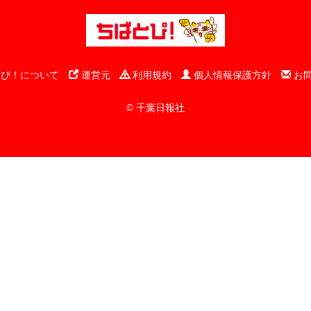
ぴ！について
運営元
利用規約
個人情報保護方針
お
© 千葉日報社