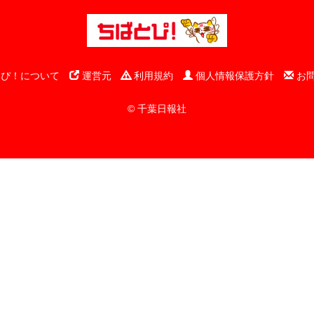
ぴ！について
運営元
利用規約
個人情報保護方針
お
© 千葉日報社