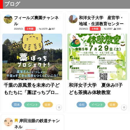
ブログ
フィールズ農園チャンネ
和洋女子大学 産官学・
ル
地域・生涯教育センター
2024/5/21
2 年前
- №14379
887
2023/6/21
3 年前
- №12097
1685
千葉の原風景を未来の子ど
和洋女子大学 夏休み!!子
もたちに「藁ぼっちプロ...
ども茶摘み体験教室
団体
イベント
佐倉
会社
イベント
佐倉
岸田法眼の鉄道チャン
ネル