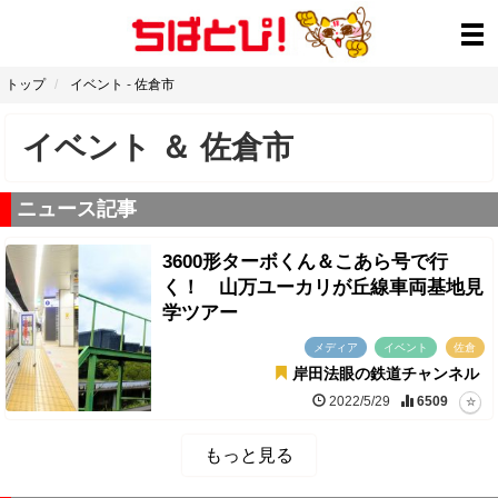
トップ
イベント
-
佐倉市
イベント
＆
佐倉市
ニュース記事
3600形ターボくん＆こあら号で行
く！ 山万ユーカリが丘線車両基地見
学ツアー
メディア
イベント
佐倉
岸田法眼の鉄道チャンネル
2022/5/29
6509
もっと見る