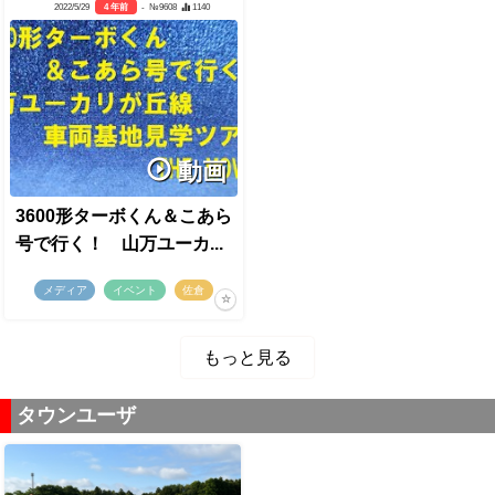
2022/5/29
4 年前
- №9608
1140
動画
3600形ターボくん＆こあら
号で行く！ 山万ユーカ...
メディア
イベント
佐倉
もっと見る
タウンユーザ