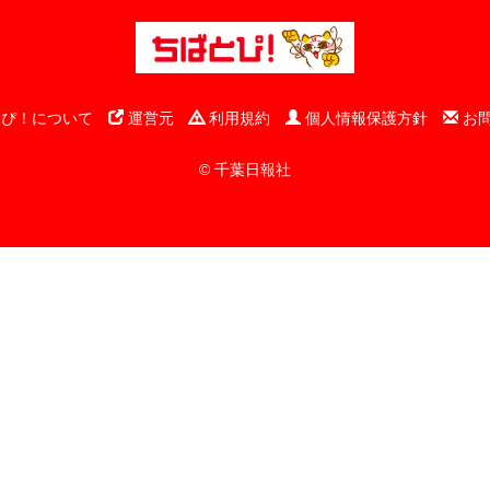
ぴ！について
運営元
利用規約
個人情報保護方針
お
© 千葉日報社