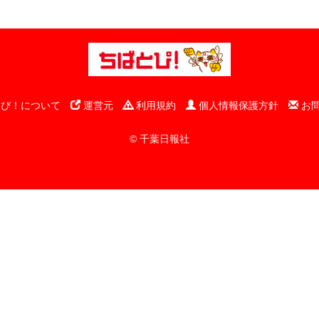
ぴ！について
運営元
利用規約
個人情報保護方針
お
© 千葉日報社