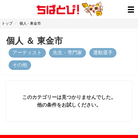
トップ
個人
-
東金市
個人
＆
東金市
アーティスト
先生・専門家
運動選手
その他
このカテゴリーは見つかりませんでした。
他の条件をお試しください。