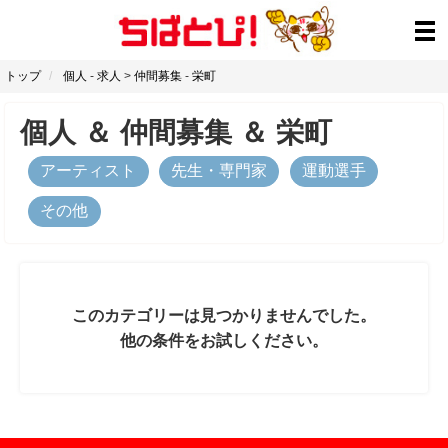
トップ
個人
-
求人
>
仲間募集
-
栄町
個人
＆
仲間募集
＆
栄町
アーティスト
先生・専門家
運動選手
その他
このカテゴリーは見つかりませんでした。
他の条件をお試しください。