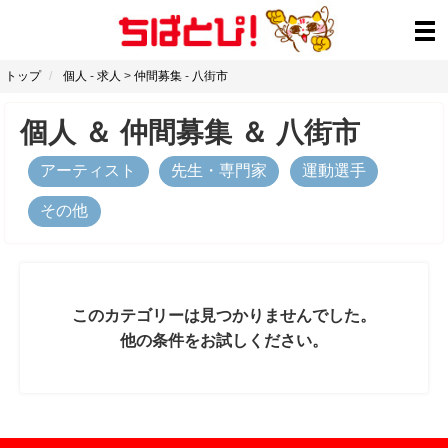
トップ
個人
-
求人
>
仲間募集
-
八街市
個人
＆
仲間募集
＆
八街市
アーティスト
先生・専門家
運動選手
その他
このカテゴリーは見つかりませんでした。
他の条件をお試しください。