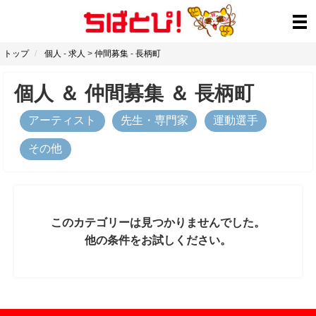
トップ
個人
-
求人
>
仲間募集
-
長柄町
個人
＆
仲間募集
＆
長柄町
アーティスト
先生・専門家
運動選手
その他
このカテゴリーは見つかりませんでした。
他の条件をお試しください。