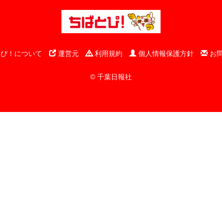
ぴ！について
運営元
利用規約
個人情報保護方針
お
© 千葉日報社