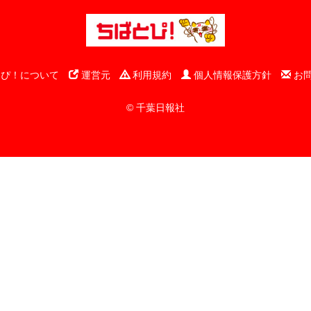
ぴ！について
運営元
利用規約
個人情報保護方針
お
© 千葉日報社