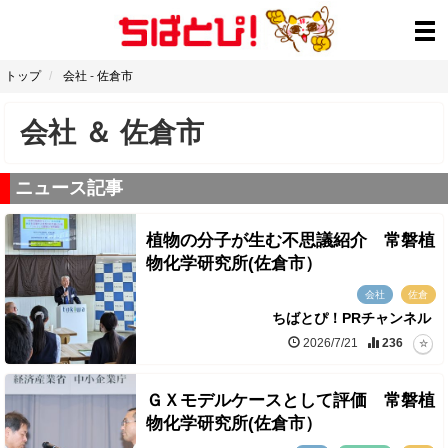
トップ
会社
-
佐倉市
会社
＆
佐倉市
ニュース記事
植物の分子が生む不思議紹介 常磐植
物化学研究所(佐倉市）
会社
佐倉
ちばとぴ！PRチャンネル
2026/7/21
236
ＧＸモデルケースとして評価 常磐植
物化学研究所(佐倉市）