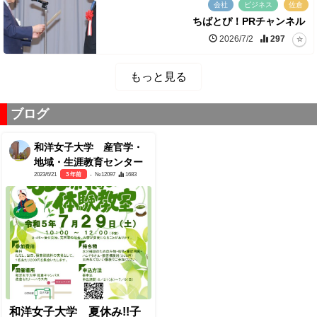
会社
ビジネス
佐倉
ちばとぴ！PRチャンネル
2026/7/2
297
もっと見る
ブログ
和洋女子大学 産官学・
地域・生涯教育センター
2023/6/21
3 年前
- №12097
1683
和洋女子大学 夏休み!!子