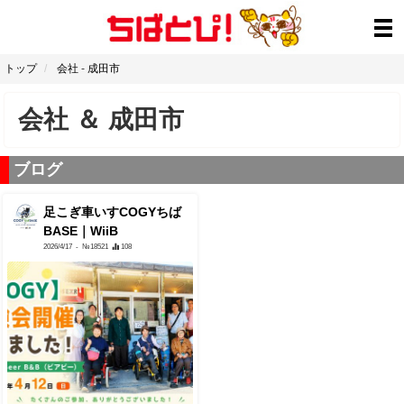
トップ
会社
-
成田市
会社
＆
成田市
ブログ
足こぎ車いすCOGYちば
BASE｜WiiB
2026/4/17
- №18521
108