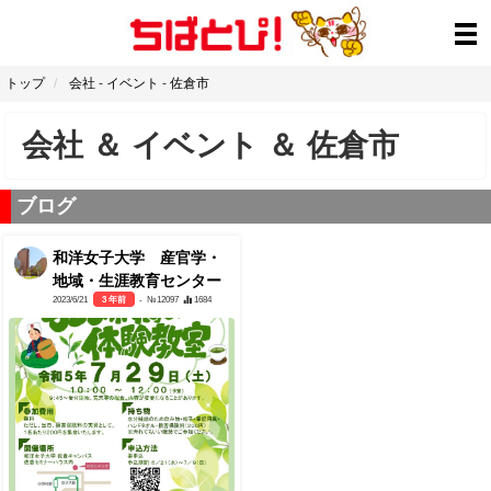
トップ
会社
-
イベント
-
佐倉市
会社
＆
イベント
＆
佐倉市
ブログ
和洋女子大学 産官学・
地域・生涯教育センター
2023/6/21
3 年前
- №12097
1684