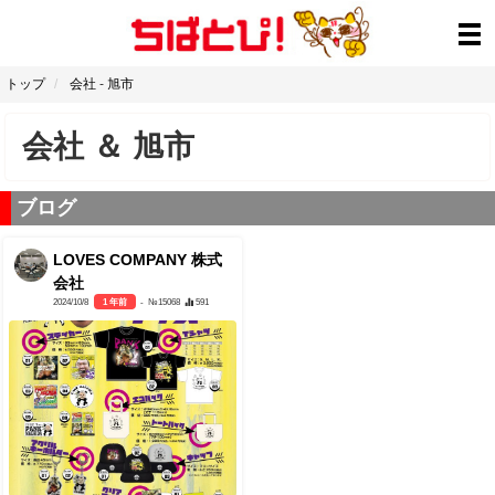
トップ
会社
-
旭市
会社
＆
旭市
ブログ
LOVES COMPANY 株式
会社
2024/10/8
1 年前
- №15068
591