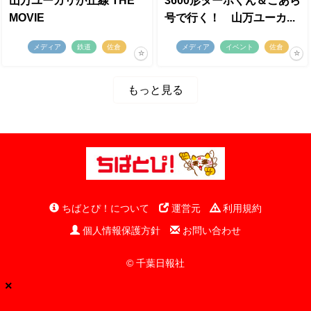
山万ユーカリが丘線 THE
3600形ターボくん＆こあら
MOVIE
号で行く！ 山万ユーカ...
メディア
鉄道
佐倉
メディア
イベント
佐倉
もっと見る
ちばとぴ！について
運営元
利用規約
個人情報保護方針
お問い合わせ
© 千葉日報社
×