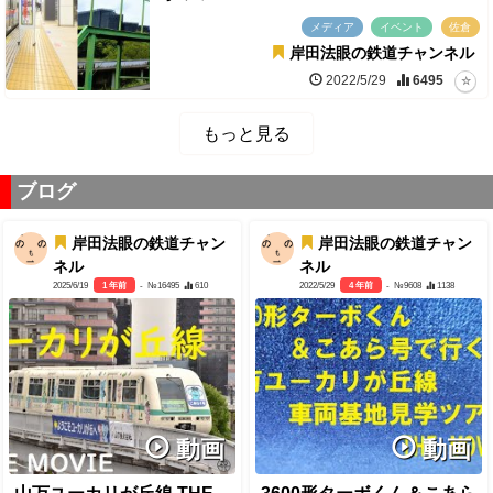
メディア
イベント
佐倉
岸田法眼の鉄道チャンネル
2022/5/29
6495
もっと見る
ブログ
岸田法眼の鉄道チャン
岸田法眼の鉄道チャン
ネル
ネル
2025/6/19
1 年前
- №16495
610
2022/5/29
4 年前
- №9608
1138
動画
動画