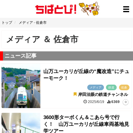
トップ
メディア
-
佐倉市
メディア
＆
佐倉市
ニュース記事
山万ユーカリが丘線の“魔改造”にチュ
ーモーク！
メディア
鉄道
佐倉
岸田法眼の鉄道チャンネル
2025/6/19
6369
3600形ターボくん＆こあら号で行
く！ 山万ユーカリが丘線車両基地見
学ツアー