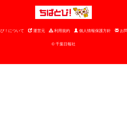
ぴ！について
運営元
利用規約
個人情報保護方針
お
© 千葉日報社