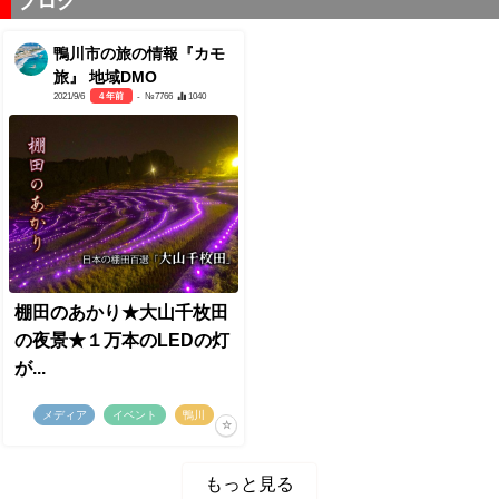
ブログ
鴨川市の旅の情報『カモ
旅』 地域DMO
2021/9/6
4 年前
- №7766
1040
棚田のあかり★大山千枚田
の夜景★１万本のLEDの灯
が...
メディア
イベント
鴨川
もっと見る