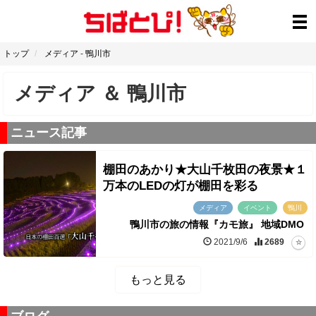
トップ
メディア
-
鴨川市
メディア
＆
鴨川市
ニュース記事
棚田のあかり★大山千枚田の夜景★１
万本のLEDの灯が棚田を彩る
メディア
イベント
鴨川
鴨川市の旅の情報『カモ旅』 地域DMO
2021/9/6
2689
もっと見る