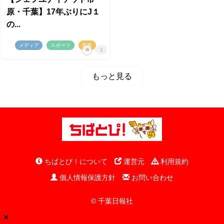
原・千葉】17年ぶりにJ１
の...
メディア
スポーツ
市原
1
もっと見る
ちばとぴ！について
運営元
利用規約
個人情報保護方針
お問い合わせ
© 千葉日報社
×