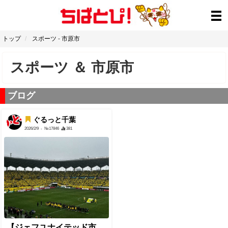
トップ
スポーツ
-
市原市
スポーツ
＆
市原市
ブログ
ぐるっと千葉
2026/2/9
- №17846
381
【ジェフユナイテッド市