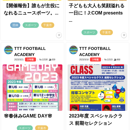
【開催報告】誰もが主役に
子どもも大人も笑顔溢れる
なれるニュースポーツ。...
一日に！J:COM presents
...
団体
スポーツ
千葉市
スポーツ
千葉市
TTT FOOTBALL
TTT FOOTBALL
ACADEMY
ACADEMY
2023/3/21
3 年前
- №11530
839
2023/3/18
3 年前
- №11515
868
🌸春休みGAME DAY🌸
2023年度 スペシャルクラ
ス 前期セレクション
スポーツ
千葉市