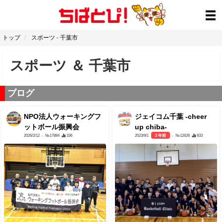
トップ
スポーツ
-
千葉市
スポーツ
＆
千葉市
ブログ
NPO法人ウォーキングフ
ジェイコム千葉 -cheer
ットボール振興会
up chiba-
2026/2/12
- №17884
336
2023/9/1
2 年前
- №12626
833