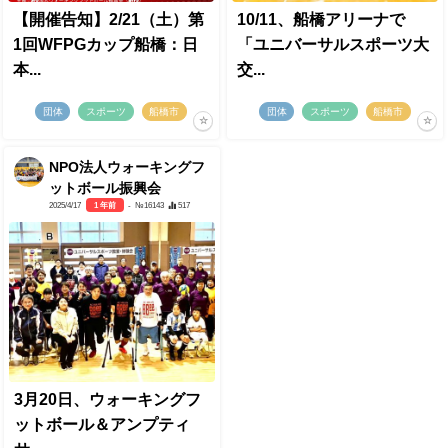
【開催告知】2/21（土）第
10/11、船橋アリーナで
1回WFPGカップ船橋：日
「ユニバーサルスポーツ大
本...
交...
団体
スポーツ
船橋市
団体
スポーツ
船橋市
NPO法人ウォーキングフ
ットボール振興会
2025/4/17
1 年前
- №16143
517
3月20日、ウォーキングフ
ットボール＆アンプティ