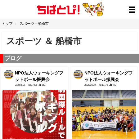
トップ
スポーツ
-
船橋市
スポーツ
＆
船橋市
ブログ
NPO法人ウォーキングフ
NPO法人ウォーキングフ
ットボール振興会
ットボール振興会
2026/2/12
- №17885
351
2025/10/18
- №17176
449